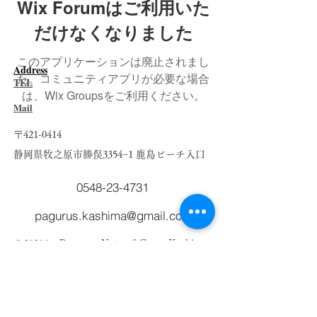
Wix Forumはご利用いた
だけなくなりました
このアプリケーションは廃止されまし
​Address
た。コミュニティアプリが必要な場合
TEL
は、Wix Groupsをご利用ください。
Mail
〒421-0414
静岡県牧之原市勝俣3354−1 ​鹿島ビーチ入口
0548-23-4731
pagurus.kashima@gmail.com
Pagurus Nature&Camp Kashima
© 2021 by