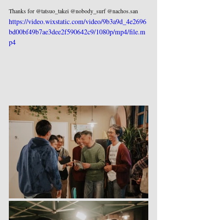
Thanks for @tatsuo_takei @nobody_surf @nachos.san
https://video.wixstatic.com/video/9b3a9d_4e2696
bd00bf49b7ae3dee2f590642c9/1080p/mp4/file.m
p4