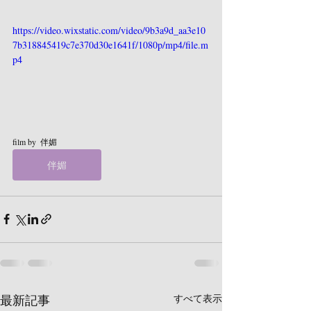
https://video.wixstatic.com/video/9b3a9d_aa3e10
7b318845419c7e370d30e1641f/1080p/mp4/file.m
p4
film by  伴媚
伴媚
最新記事
すべて表示