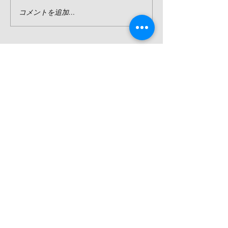
コメントを追加…
​Address
TEL
Mail
〒421-0414
静岡県牧之原市勝俣3354−1 ​鹿島ビーチ入口
0548-23-4731
pagurus.kashima@gmail.com
Pagurus Nature&Camp Kashima
© 2021 by