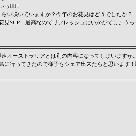
‍💨✨
くらい咲いていますか？今年のお花見はどうでしたか？
でのお花見SUP、最高なのでリフレッシュにいかがでしょうっ☺
ram.com/p/CpOmzvyPfBM/?igshid=YmMyMTA2M2Y=
速オーストラリアとは別の内容になってしまいますが...
島に行ってきたので様子をシェア出来たらと思います！🇮