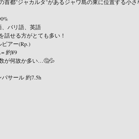
の首都"ジャカルタ"があるジャワ島の東に位置する小さ
0%
語、バリ語、英語
を話せる方がとても多い！
ピアー(Rp.)
= 約¥9
が何故か多い…🤔💦
パサール 約7.5h