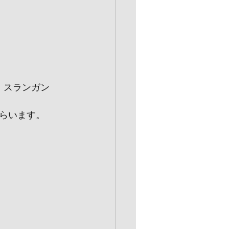
、スランガン
らいます。