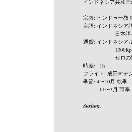
インドネシア共和国
宗教: ヒンドゥー教 9
言語: インドネシア
　　　　　　日本語
通貨: インドネシアル
　　　　　　1000Rp.
　　　　　　ゼロの数
時差: −1h
フライト: 成田☞デン
季節: 4〜10月 乾季
           11〜3月 雨季
Surfing 