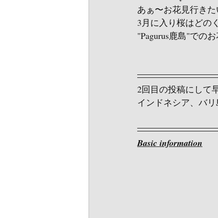
あぁ〜お花見行きたいっ
3月に入り桜はどの
"Pagurus鹿島"
https://www.instag
2回目の投稿にして早
インドネシア、バリ
Basic information