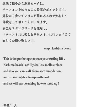
遠浅で穏やかな鹿島ビーチは、
サーフィンを始めるのに最高のポイントです。
施設から歩いていける距離にあるので安心して
​体験をして頂くことが出来ます。
安全なスポンジボードを使用し、
​スタッフと共に楽しむ事をメインに行いますので
宜しくお願い致します。
map : kashima beach
This is the perfect spot to start your surfing life .
Kashima beach is chilly shallow mellow place
and also you can walk from accommodation.
we can start with soft-top surfboard
and we will start teaching how to stand up !
​料金/一人