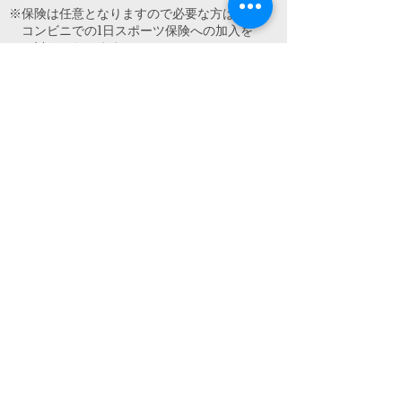
​※保険は任意となりますので
必要な方は
コンビニでの
1日スポーツ保険への加入を
お勧めいたします。
​Address
TEL
Mail
〒421-0414
静岡県牧之原市勝俣3354−1 ​鹿島ビーチ入口
0548-23-4731
pagurus.kashima@gmail.com